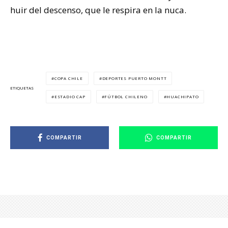
huir del descenso, que le respira en la nuca.
COPA CHILE
DEPORTES PUERTO MONTT
ETIQUETAS
ESTADIO CAP
FÚTBOL CHILENO
HUACHIPATO
COMPARTIR
COMPARTIR