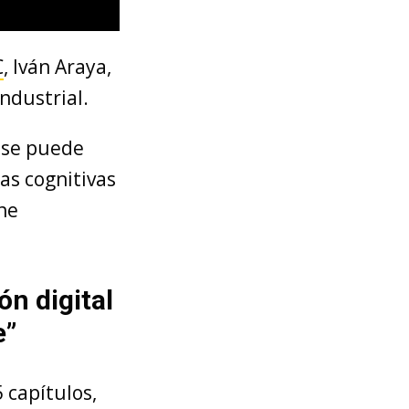
C
, Iván Araya,
ndustrial.
e se puede
as cognitivas
ene
n digital
e”
 capítulos,