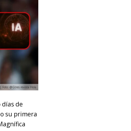
 | Foto: @Gtres revista Hola
 días de
do su primera
 Magnífica