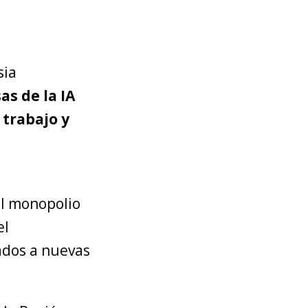
sia
s de la IA
 trabajo y
l monopolio
el
ados a nuevas