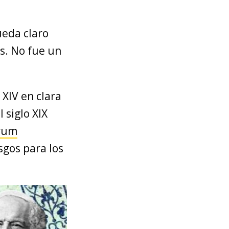
ueda claro
s. No fue un
XIV en clara
l siglo XIX
rum
sgos para los