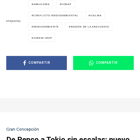
ARAUCARIA
CONAF
CONFLICTO MEDIOAMBIENTAL
ICALMA
ETIQUETAS
MEDIOAMBIENTE
REGIÓN DE LA ARAUCANÍA
SEREMI MOP
COMPARTIR
COMPARTIR
Gran Concepción
De Penco a Tokio sin escalas: nuevo