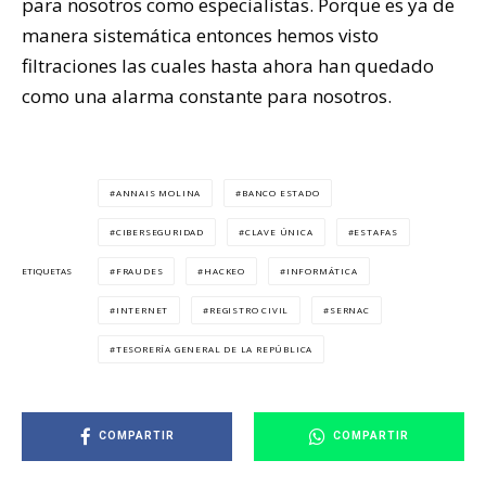
para nosotros como especialistas. Porque es ya de
manera sistemática entonces hemos visto
filtraciones las cuales hasta ahora han quedado
como una alarma constante para nosotros.
ANNAIS MOLINA
BANCO ESTADO
CIBERSEGURIDAD
CLAVE ÚNICA
ESTAFAS
FRAUDES
HACKEO
INFORMÁTICA
ETIQUETAS
INTERNET
REGISTRO CIVIL
SERNAC
TESORERÍA GENERAL DE LA REPÚBLICA
COMPARTIR
COMPARTIR