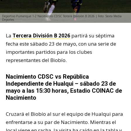
Deportivo Pumanque 1-2 Nacimiento CDSC Tercera División B 2026 | Foto: Sexta Media
Deportes
La
Tercera División B 2026
partirá su séptima
fecha este sábado 23 de mayo, con una serie de
importantes partidos para los clubes
representantes del Biobío.
Nacimiento CDSC
vs
República
Independiente de Hualqui
– sábado 23 de
mayo a las 15:30 horas, Estadio COINAC de
Nacimiento
Cruzará el Biobío al sur el equipo de Hualqui para
enfrentarse a su par de Nacimiento. Mientras el
local viene en racha, la visita ha caído en la tabla y