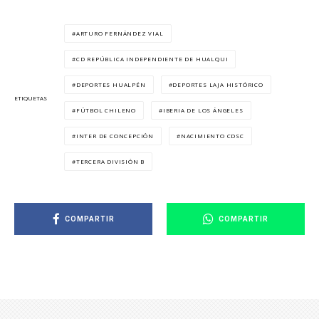
ARTURO FERNÁNDEZ VIAL
CD REPÚBLICA INDEPENDIENTE DE HUALQUI
DEPORTES HUALPÉN
DEPORTES LAJA HISTÓRICO
ETIQUETAS
FÚTBOL CHILENO
IBERIA DE LOS ÁNGELES
INTER DE CONCEPCIÓN
NACIMIENTO CDSC
TERCERA DIVISIÓN B
COMPARTIR
COMPARTIR