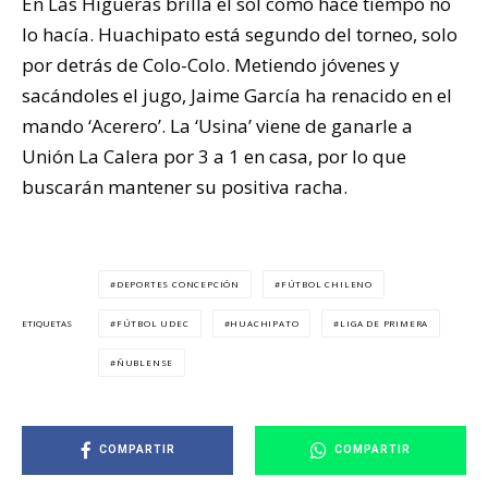
En Las Higueras brilla el sol como hace tiempo no
lo hacía. Huachipato está segundo del torneo, solo
por detrás de Colo-Colo. Metiendo jóvenes y
sacándoles el jugo, Jaime García ha renacido en el
mando ‘Acerero’. La ‘Usina’ viene de ganarle a
Unión La Calera por 3 a 1 en casa, por lo que
buscarán mantener su positiva racha.
DEPORTES CONCEPCIÓN
FÚTBOL CHILENO
FÚTBOL UDEC
HUACHIPATO
LIGA DE PRIMERA
ETIQUETAS
ÑUBLENSE
COMPARTIR
COMPARTIR