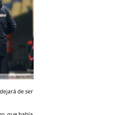
pción | Foto: Agencia UNO
ejará de ser
no, que había