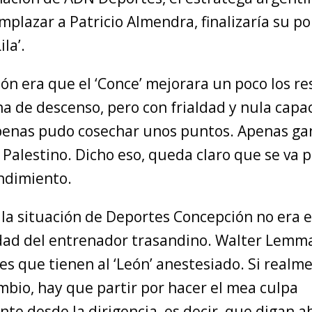
mplazar a Patricio Almendra, finalizaría su p
ila’.
ón era que el ‘Conce’ mejorara un poco los re
ona de descenso, pero con frialdad y nula capa
penas pudo cosechar unos puntos. Apenas ga
 Palestino. Dicho eso, queda claro que se va p
endimiento.
 la situación de Deportes Concepción no era e
dad del entrenador trasandino. Walter Lemm
s que tienen al ‘León’ anestesiado. Si realm
mbio, hay que partir por hacer el mea culpa
nte desde la dirigencia, es decir, que digan 