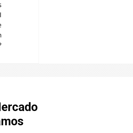
s
l
e
n
?
Mercado
tamos