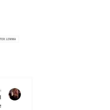
TER LEMMA
e
l
e