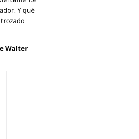
ador. Y qué
strozado
de Walter