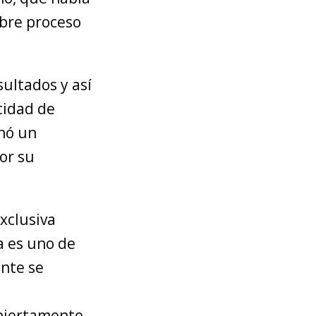
obre proceso
sultados y así
cidad de
nó un
or su
xclusiva
a es uno de
ente se
abiertamente