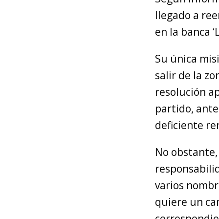
llegado a ree
en la banca ‘L
Su única misi
salir de la z
resolución a
partido, ante
deficiente r
No obstante,
responsabili
varios nombre
quiere un ca
correspondie