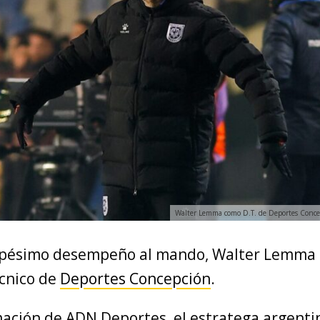
Walter Lemma como D.T. de Deportes Conce
pésimo desempeño al mando, Walter Lemma d
écnico de
Deportes Concepción
.
ación de ADN Deportes, el estratega argenti