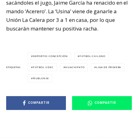
sacándoles el jugo, Jaime García ha renacido en el
mando ‘Acerero’. La ‘Usina’ viene de ganarle a
Unión La Calera por 3 a 1 en casa, por lo que
buscarán mantener su positiva racha.
DEPORTES CONCEPCIÓN
FÚTBOL CHILENO
FÚTBOL UDEC
HUACHIPATO
LIGA DE PRIMERA
ETIQUETAS
ÑUBLENSE
COMPARTIR
COMPARTIR