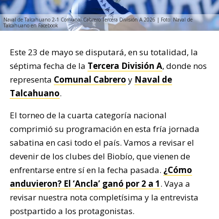
Naval de Talcahuano 2-1 Comunal Cabrero Tercera División A 2026 | Foto: Naval de
Talcahuano en Facebook
Este 23 de mayo se disputará, en su totalidad, la
séptima fecha de la
Tercera División A
, donde nos
representa
Comunal Cabrero
y
Naval de
Talcahuano
.
El torneo de la cuarta categoría nacional
comprimió su programación en esta fría jornada
sabatina en casi todo el país. Vamos a revisar el
devenir de los clubes del Biobío, que vienen de
enfrentarse entre sí en la fecha pasada.
¿Cómo
anduvieron? El ‘Ancla’ ganó por 2 a 1
. Vaya a
revisar nuestra nota completísima y la entrevista
postpartido a los protagonistas.