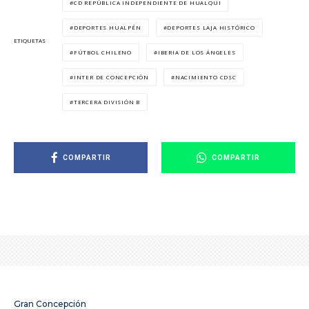
CD REPÚBLICA INDEPENDIENTE DE HUALQUI
DEPORTES HUALPÉN
DEPORTES LAJA HISTÓRICO
ETIQUETAS
FÚTBOL CHILENO
IBERIA DE LOS ÁNGELES
INTER DE CONCEPCIÓN
NACIMIENTO CDSC
TERCERA DIVISIÓN B
COMPARTIR
COMPARTIR
Gran Concepción