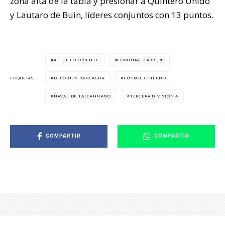
zona alta de la tabla y presionar a Quintero Unido
y Lautaro de Buin, líderes conjuntos con 13 puntos.
ATLÉTICO ORIENTE
COMUNAL CABRERO
DEPORTES RANCAGUA
FÚTBOL CHILENO
ETIQUETAS
NAVAL DE TALCAHUANO
TERCERA DIVISIÓN A
COMPARTIR
COMPARTIR