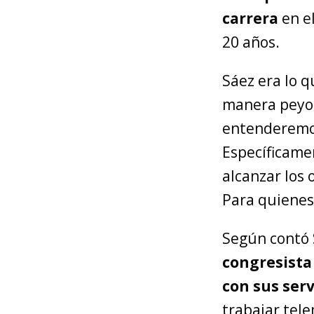
carrera
en e
20 años.
Sáez era lo 
manera peyor
entenderem
Específicamen
alcanzar los 
Para quienes
Según contó 
congresista
con sus serv
trabajar tel