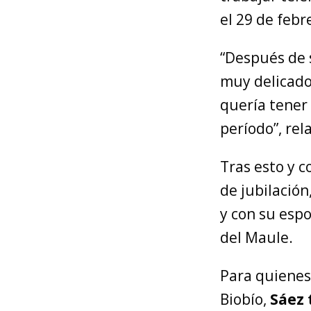
el 29 de febr
“Después de 
muy delicado
quería tener 
período”, rel
Tras esto y 
de jubilación
y con su esp
del Maule.
Para quienes 
Biobío,
Sáez 