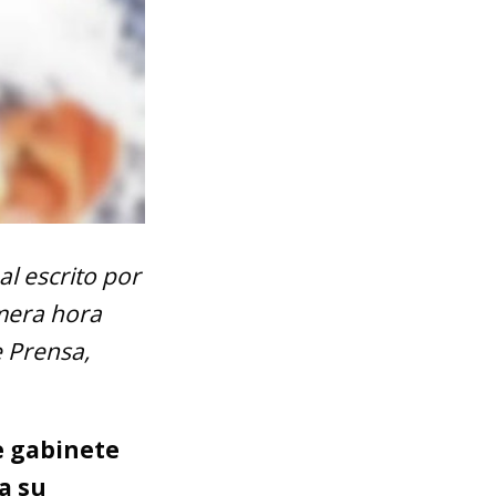
al escrito por
imera hora
e Prensa,
e gabinete
a su