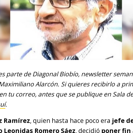
 es parte de Diagonal Biobío, newsletter seman
 Maximiliano Alarcón. Si quieres recibirlo a pr
en tu correo, antes que se publique en Sala d
uí
.
ez Ramírez
, quien hasta hace poco era
jefe d
o Leonidas Romero
Sáez
, decidió
poner fin 