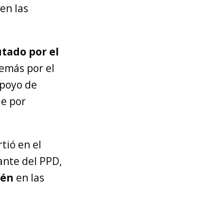
 en las
tado por el
emás por el
apoyo de
de por
tió en el
tante del PPD,
pén
en las