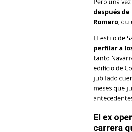
Pero una vez
después de 
Romero
, qu
El estilo de 
perfilar a l
tanto Navarro
edificio de C
jubilado cue
meses que ju
antecedentes
El ex ope
carrera q