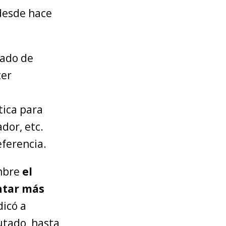
 desde hace
sado de
ter
tica para
dor, etc.
eferencia.
embre
el
ntar más
dicó a
utado, hasta