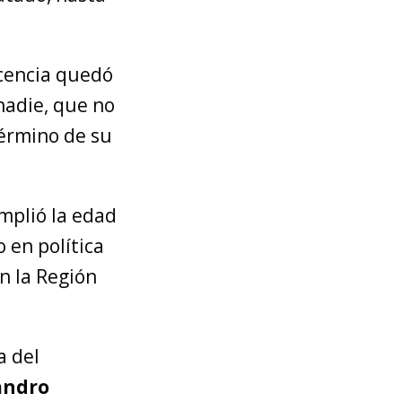
icencia quedó
nadie, que no
término de su
mplió la edad
 en política
n la Región
a del
jandro