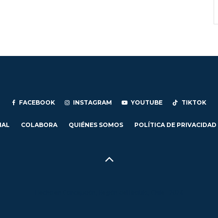
FACEBOOK
INSTAGRAM
YOUTUBE
TIKTOK
IAL
COLABORA
QUIÉNES SOMOS
POLÍTICA DE PRIVACIDAD
Hecho en Concepción, Región del Biobío, Chile - 2024