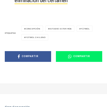
eliminación del certamen
CONCEPCIÓN
ESTADIO ESTER ROA
FÚTBOL
ETIQUETAS
FÚTBOL CHILENO
COMPARTIR
COMPARTIR