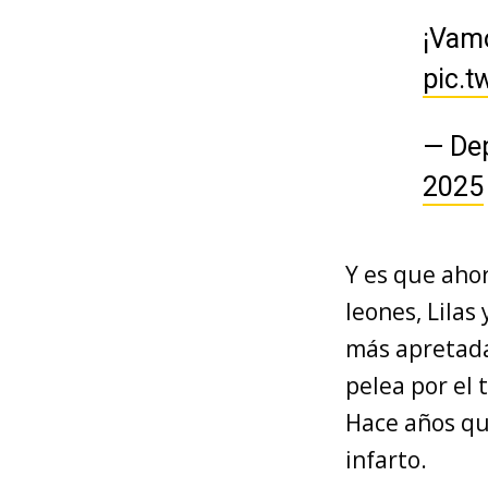
¡Vam
pic.t
— De
2025
Y es que ahor
leones, Lilas
más apretada.
pelea por el 
Hace años que
infarto.