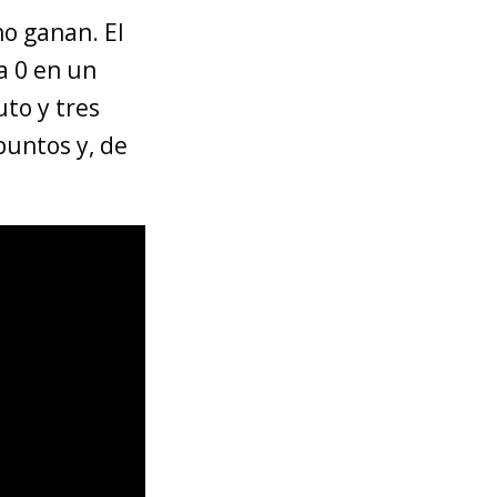
no ganan. El
a 0 en un
uto y tres
puntos y, de