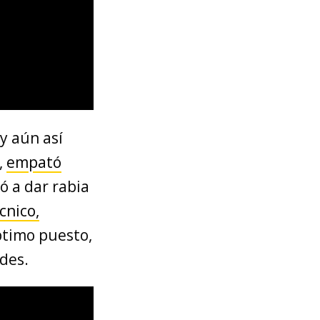
y aún así
,
empató
ó a dar rabia
cnico,
éptimo puesto,
ades.