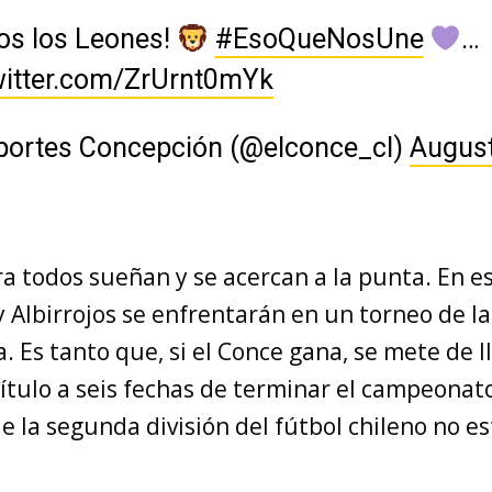
os los Leones!
#EsoQueNosUne
…
witter.com/ZrUrnt0mYk
portes Concepción (@elconce_cl)
August
a todos sueñan y se acercan a la punta. En e
 y Albirrojos se enfrentarán en un torneo de la
 Es tanto que, si el Conce gana, se mete de l
título a seis fechas de terminar el campeonat
 la segunda división del fútbol chileno no e