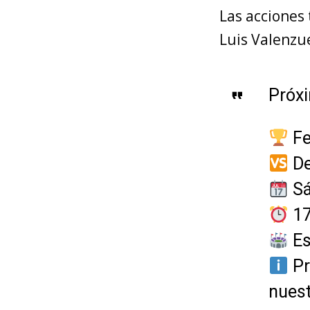
Las acciones 
Luis Valenzue
Próx
Fe
De
Sá
17
Es
Pr
nuest