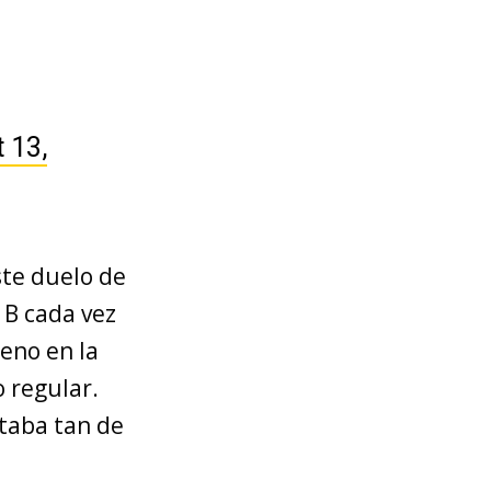
 13,
ste duelo de
 B cada vez
leno en la
o regular.
staba tan de