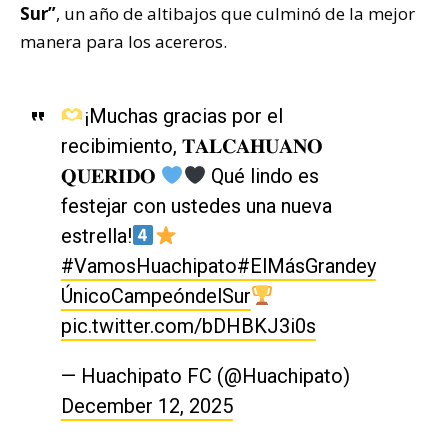
Sur”
, un año de altibajos que culminó de la mejor
manera para los acereros.
¡Muchas gracias por el
recibimiento, 𝐓𝐀𝐋𝐂𝐀𝐇𝐔𝐀𝐍𝐎
𝐐𝐔𝐄𝐑𝐈𝐃𝐎
Qué lindo es
festejar con ustedes una nueva
estrella!
#VamosHuachipato
#ElMásGrandey
ÚnicoCampeóndelSur
pic.twitter.com/bDHBKJ3i0s
— Huachipato FC (@Huachipato)
December 12, 2025