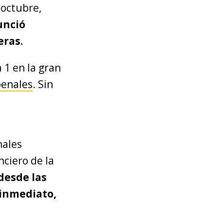
 octubre,
unció
eras.
 1 en la gran
penales
. Sin
nales
nciero de la
desde las
e inmediato,