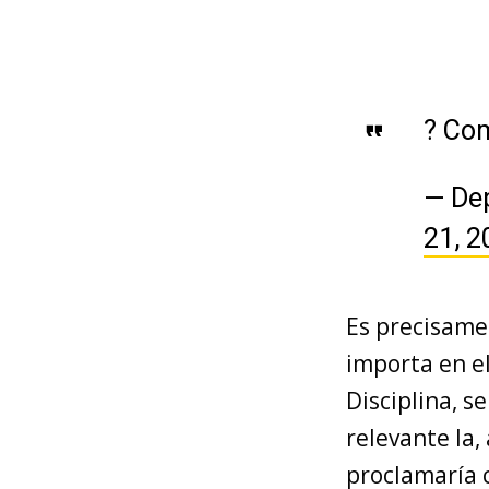
? Com
— De
21, 2
Es precisamen
importa en el
Disciplina, s
relevante la,
proclamaría 