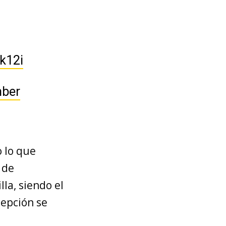
k12i
ber
o lo que
 de
lla, siendo el
cepción se