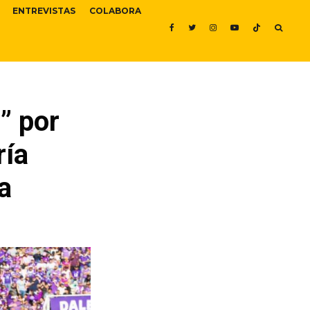
ENTREVISTAS
COLABORA
” por
ría
a