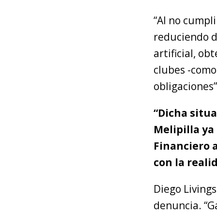
“Al no cumpli
reduciendo d
artificial, o
clubes -como
obligaciones”
“Dicha situ
Melipilla ya
Financiero 
con la reali
Diego Living
denuncia. “Ga