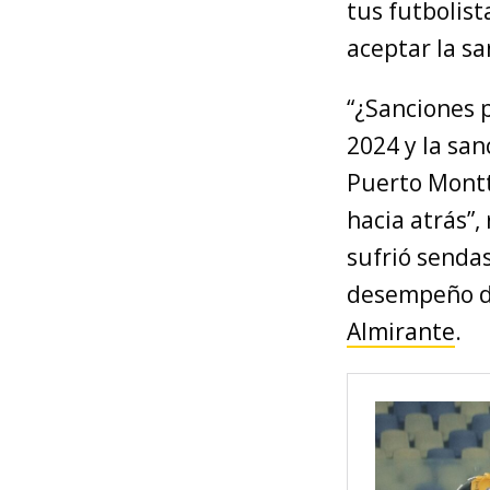
tus futbolist
aceptar la sa
“¿Sanciones p
2024 y la sa
Puerto Montt
hacia atrás”, 
sufrió senda
desempeño de
Almirante
.