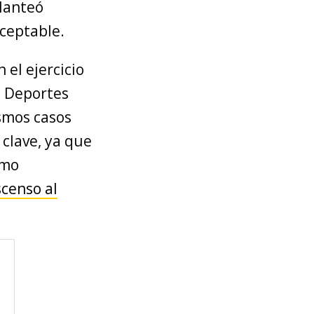
planteó
aceptable.
 el ejercicio
, Deportes
ismos casos
s clave, ya que
imo
scenso al