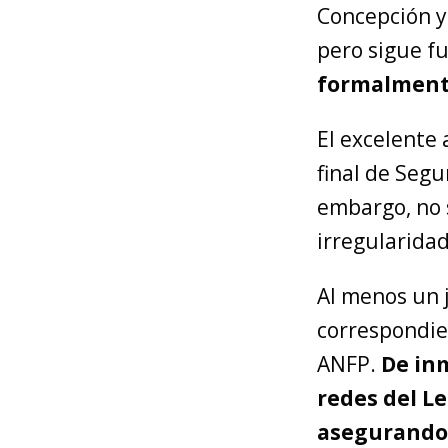
Concepción y 
pero sigue fu
formalmente
El excelente 
final de Segu
embargo, no s
irregularida
Al menos un j
correspondien
ANFP.
De in
redes del Le
asegurando 