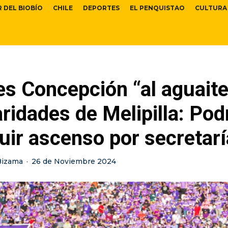
R DEL BIOBÍO
CHILE
DEPORTES
EL PENQUISTAO
CULTURA
s Concepción “al aguaite
aridades de Melipilla: Pod
ir ascenso por secretarí
Bizama
·
26 de Noviembre 2024