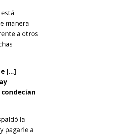
 está
de manera
rente a otros
chas
e […]
lay
e condecían
spaldó la
 y pagarle a