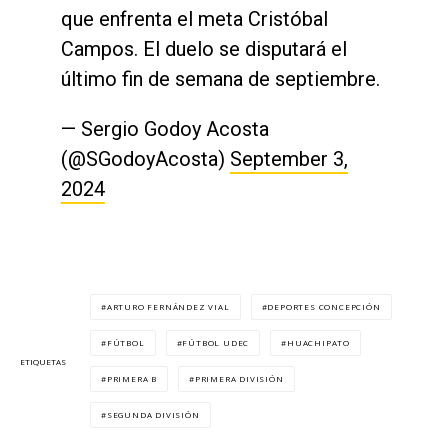
que enfrenta el meta Cristóbal
Campos. El duelo se disputará el
último fin de semana de septiembre.
— Sergio Godoy Acosta
(@SGodoyAcosta)
September 3,
2024
ARTURO FERNÁNDEZ VIAL
DEPORTES CONCEPCIÓN
FÚTBOL
FÚTBOL UDEC
HUACHIPATO
ETIQUETAS
PRIMERA B
PRIMERA DIVISIÓN
SEGUNDA DIVISIÓN