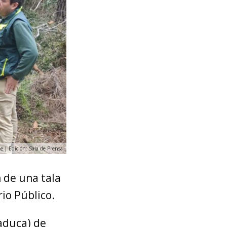
ue | Edición: Sala de Prensa
 de una tala
io Público.
caduca) de