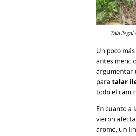
Tala ilega
Un poco más a
antes mencio
argumentar u
para
talar i
todo el cami
En cuanto a 
vieron afecta
aromo, un lin