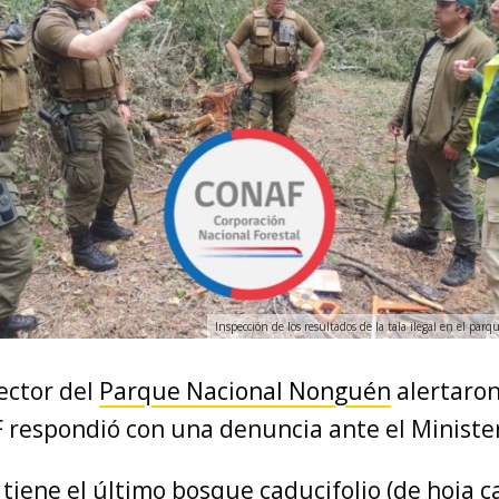
Inspección de los resultados de la tala ilegal en el parq
ector del
Parque Nacional Nonguén
alertaron
F respondió con una denuncia ante el Minister
 tiene el último bosque caducifolio (de hoja 