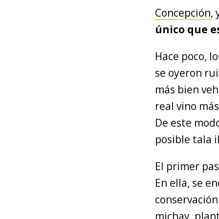
Concepción
,
único que es
Hace poco, lo
se oyeron ru
más bien vehí
real vino má
De este modo,
posible tala i
El primer pas
En ella, se e
conservación 
michay, plant