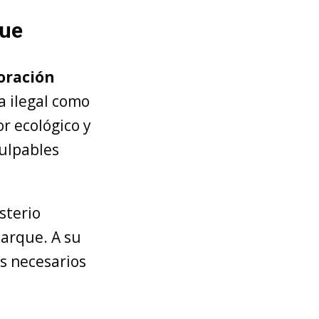
que
oración
la ilegal como
r ecológico y
culpables
sterio
parque. A su
es necesarios