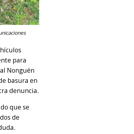
unicaciones
ehículos
ente para
nal Nonguén
 de basura en
tra denuncia.
ado que se
 dos de
 duda.