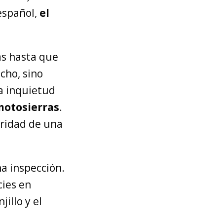
 español,
el
as hasta que
cho, sino
La inquietud
motosierras
.
oridad de una
na inspección.
cies en
illo y el