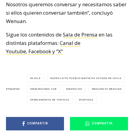
Nosotros queremos conversar y necesitamos saber
si ellos quieren conversar también”, concluyó
Wenuan.
Sigue los contenidos de
Sala de Prensa
en las
distintas plataformas:
Canal de
Youtube
,
Facebook
y
“X”
CHILE
CONFLICTO PUEBLO MAPUCHE ESTADO DE CHILE
MACROZONA SUR
MAPUCHE
MAURICIO WENUAN
ETIQUETAS
PARLAMENTO DE TAPIHUE
TAPIHUE
COMPARTIR
COMPARTIR