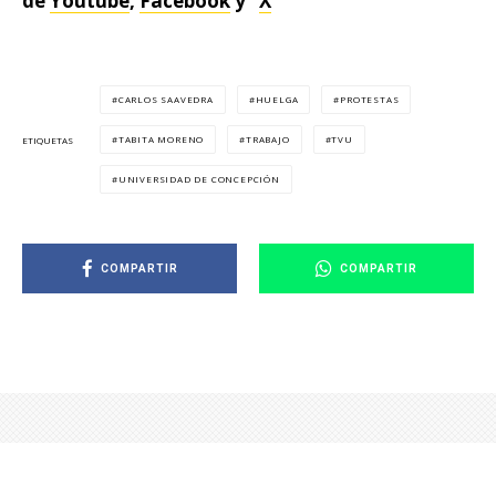
de
Youtube
,
Facebook
y “
X
”
CARLOS SAAVEDRA
HUELGA
PROTESTAS
TABITA MORENO
TRABAJO
TVU
ETIQUETAS
UNIVERSIDAD DE CONCEPCIÓN
COMPARTIR
COMPARTIR