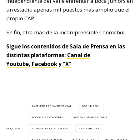
Independiente del Valle enfrentar a Boca Juniors en
un estadio apenas mil puestos más amplio que el
propio CAP.
En fin, otra más de la incomprensible Conmebol.
Sigue los contenidos de
Sala de Prensa
en las
distintas plataformas:
Canal de
Youtube
,
Facebook
y
“X”
ARTURO FERNÁNDEZ VIAL
CONMEBOL
COPA LIBERTADORES
COPA SUDAMERICANA
DEPORTES CONCEPCIÓN
ESTADIO CAP
ETIQUETAS
ESTADIO ESTER ROA
FÚTBOL UDEC
HUACHIPATO