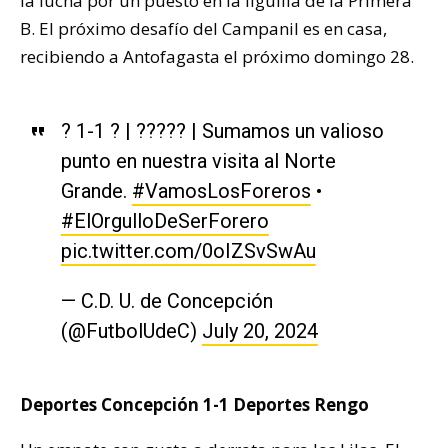
la lucha por un puesto en la liguilla de la Primera
B. El próximo desafío del Campanil es en casa,
recibiendo a Antofagasta el próximo domingo 28.
? 1-1 ? | ????? | Sumamos un valioso
punto en nuestra visita al Norte
Grande.
#VamosLosForeros
•
#ElOrgulloDeSerForero
pic.twitter.com/0oIZSvSwAu
— C.D. U. de Concepción
(@FutbolUdeC)
July 20, 2024
Deportes Concepción 1-1 Deportes Rengo