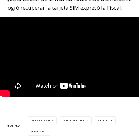
logró recuperar la tarjeta SIM expresó la Fiscal.
CARABINEROS
DANIELA OLATE
FLORIDA
ETIQUETAS
POLICIAL