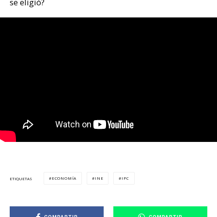
se eligió?
ECONOMÍA
INE
IPC
ETIQUETAS