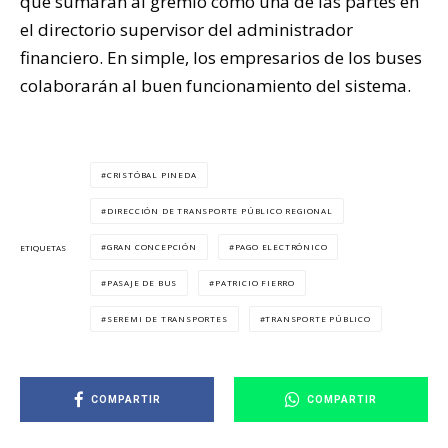
que sumarán al gremio como una de las partes en
el directorio supervisor del administrador
financiero. En simple, los empresarios de los buses
colaborarán al buen funcionamiento del sistema.
CRISTÓBAL PINEDA
DIRECCIÓN DE TRANSPORTE PÚBLICO REGIONAL
GRAN CONCEPCIÓN
PAGO ELECTRÓNICO
ETIQUETAS
PASAJE DE BUS
PATRICIO FIERRO
SEREMI DE TRANSPORTES
TRANSPORTE PÚBLICO
COMPARTIR
COMPARTIR