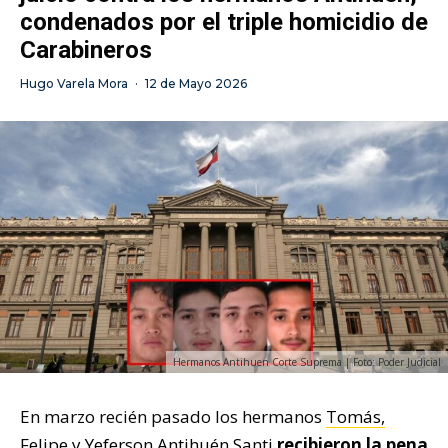
condenados por el triple homicidio de
Carabineros
Hugo Varela Mora
·
12 de Mayo 2026
Hermanos Antihuen Corte Suprema | Foto: Poder Judicial
En marzo recién pasado los hermanos
Tomás,
Felipe y Yeferson Antihuén Santi
recibieron la pena