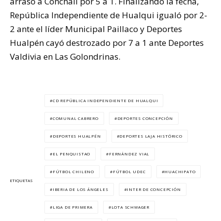
arrasó a Conchalí por 5 a 1. Finalizando la fecha,
República Independiente de Hualqui igualó por 2-
2 ante el líder Municipal Paillaco y Deportes
Hualpén cayó destrozado por 7 a 1 ante Deportes
Valdivia en Las Golondrinas.
CD REPÚBLICA INDEPENDIENTE DE HUALQUI
COMUNAL CABRERO
DEPORTES CONCEPCIÓN
DEPORTES HUALPÉN
DEPORTES LAJA HISTÓRICO
EL PENQUISTAO
FERNÁNDEZ VIAL
FÚTBOL CHILENO
FÚTBOL UDEC
HUACHIPATO
ETIQUETAS
IBERIA DE LOS ÁNGELES
INTER DE CONCEPCIÓN
LIGA DE PRIMERA
LOTA SCHWAGER