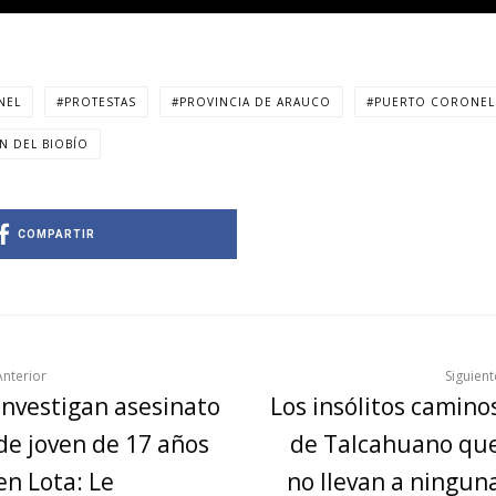
NEL
PROTESTAS
PROVINCIA DE ARAUCO
PUERTO CORONEL
N DEL BIOBÍO
COMPARTIR
Anterior
Siguient
Investigan asesinato
Los insólitos camino
de joven de 17 años
de Talcahuano qu
en Lota: Le
no llevan a ningun