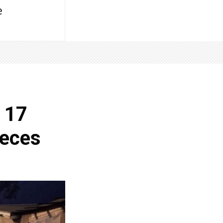
e
e 17
veces