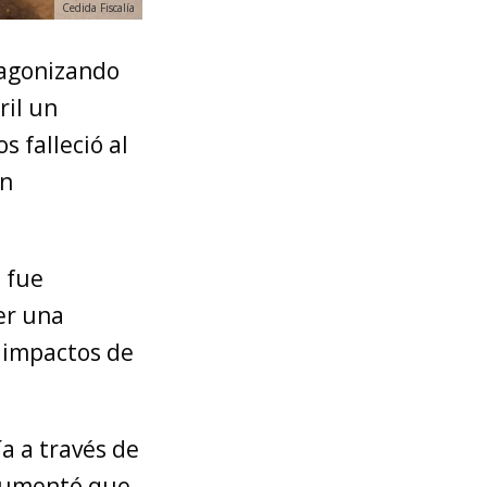
Cedida Fiscalía
tagonizando
ril un
s falleció al
on
 fue
er una
e impactos de
ía a través de
rgumentó que