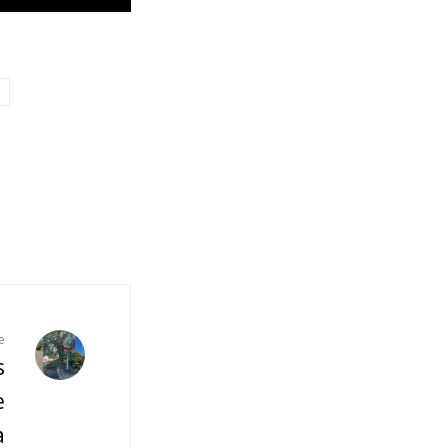
e
s
e
a