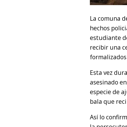
La comuna de
hechos polici
estudiante de
recibir una c
formalizados
Esta vez dur
asesinado en
especie de a
bala que reci
Así lo confir
la persecuto