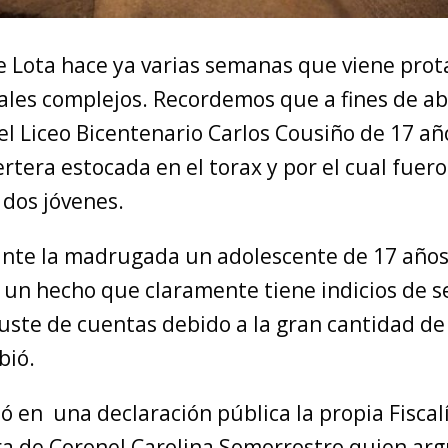
 Lota hace ya varias semanas que viene pro
ales complejos. Recordemos que a fines de ab
l Liceo Bicentenario Carlos Cousiño de 17 año
ertera estocada en el torax y por el cual fuer
 dos jóvenes.
ante la madrugada un adolescente de 17 años
 un hecho que claramente tiene indicios de s
juste de cuentas debido a la gran cantidad d
bió.
mó en una declaración pública la propia Fiscal
ra de Coronel Carolina Somorrostro quien a