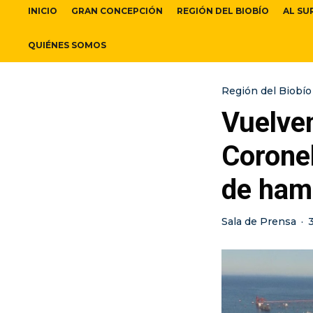
INICIO
GRAN CONCEPCIÓN
REGIÓN DEL BIOBÍO
AL SU
QUIÉNES SOMOS
Región del Biobío
Vuelven
Coronel
de ham
Sala de Prensa
·