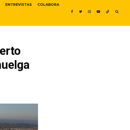
ENTREVISTAS
COLABORA
erto
huelga