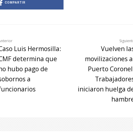
COMPARTIR
Anterior
Siguient
Caso Luis Hermosilla:
Vuelven la
CMF determina que
movilizaciones a
no hubo pago de
Puerto Coronel
sobornos a
Trabajadore
funcionarios
iniciaron huelga d
hambr