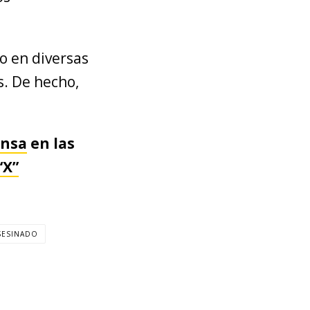
o en diversas
s. De hecho,
ensa
en las
“X”
SESINADO