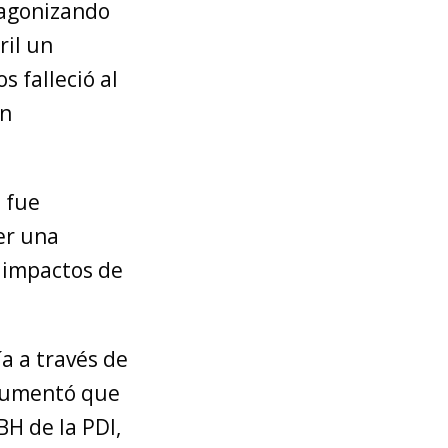
tagonizando
ril un
s falleció al
on
 fue
er una
e impactos de
ía a través de
rgumentó que
BH de la PDI,