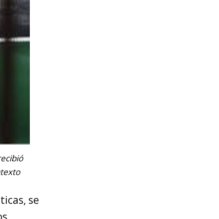
ecibió
ntexto
ticas, se
os