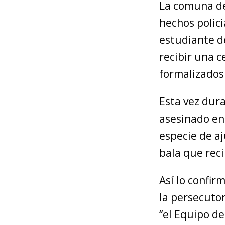
La comuna de
hechos polici
estudiante de
recibir una c
formalizados
Esta vez dur
asesinado en
especie de a
bala que reci
Así lo confir
la persecuto
“el Equipo de