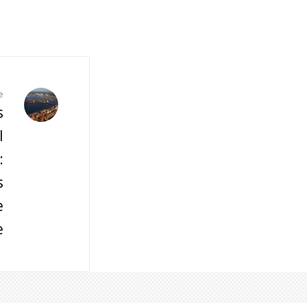
e
s
l
:
s
e
e