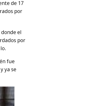
ente de 17
arados por
, donde el
rdados por
lo.
ién fue
 y ya se