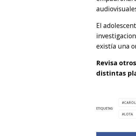
audiovisuale
El adolescen
investigacion
existía una 
Revisa otro
distintas p
CARO
ETIQUETAS
LOTA