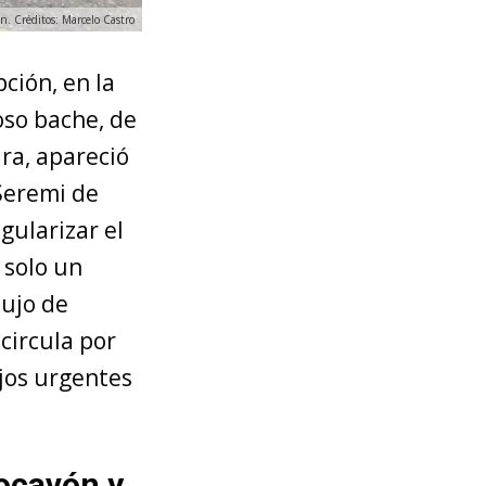
n. Créditos: Marcelo Castro
ción, en la
oso bache, de
ra, apareció
 Seremi de
gularizar el
í solo un
lujo de
circula por
jos urgentes
socavón y