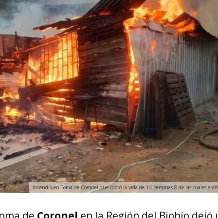
Incendio en Toma de Coronel que cobró la vida de 14 personas 8 de las cuales er
toma de
Coronel
en la Región del Biobío dejó 