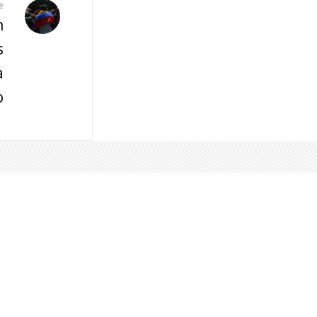
e
n
s
a
o