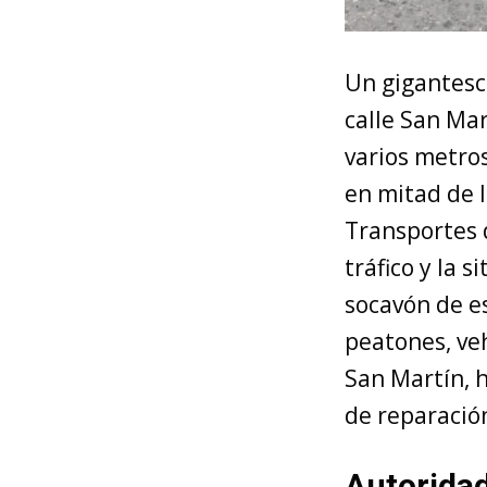
Un gigantesc
calle San Mar
varios metro
en mitad de l
Transportes d
tráfico y la s
socavón de e
peatones, veh
San Martín, 
de reparació
Autoridad