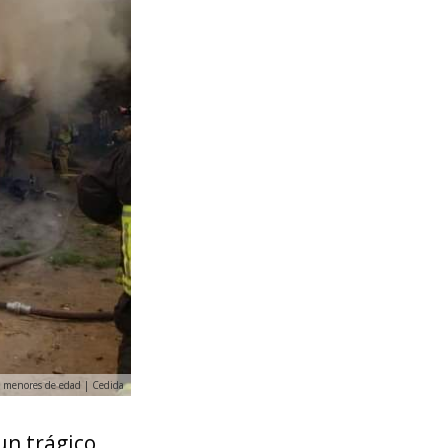
an menores de edad | Cedida
un trágico