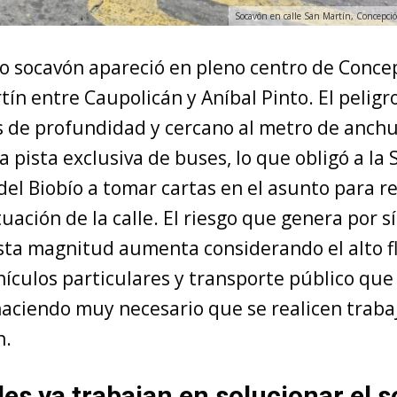
Socavón en calle San Martín, Concepció
o socavón apareció en pleno centro de Concep
tín entre Caupolicán y Aníbal Pinto. El peligr
s de profundidad y cercano al metro de anchu
a pista exclusiva de buses, lo que obligó a la
el Biobío a tomar cartas en el asunto para re
ituación de la calle. El riesgo que genera por s
sta magnitud aumenta considerando el alto f
ículos particulares y transporte público que 
haciendo muy necesario que se realicen traba
n.
es ya trabajan en solucionar el 