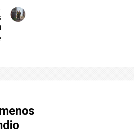
e
s
l
e
l menos
ndio