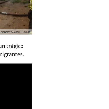
an menores de edad | Cedida
un trágico
migrantes.