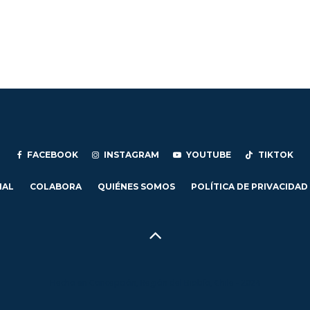
FACEBOOK
INSTAGRAM
YOUTUBE
TIKTOK
IAL
COLABORA
QUIÉNES SOMOS
POLÍTICA DE PRIVACIDAD
Hecho en Concepción, Región del Biobío, Chile - 2024