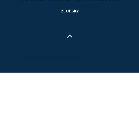
BLUESKY
Hecho en Concepción, Región del Biobío, Chile - 2024