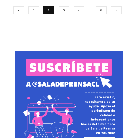
1
2
3
4
…
8