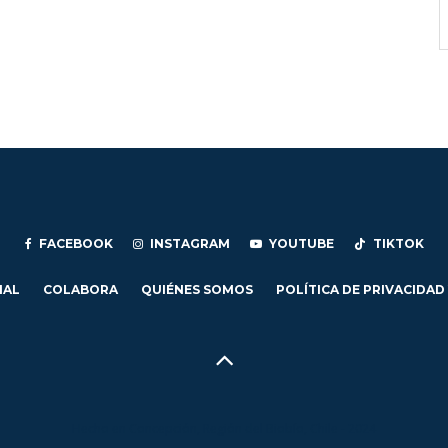
FACEBOOK
INSTAGRAM
YOUTUBE
TIKTOK
IAL
COLABORA
QUIÉNES SOMOS
POLÍTICA DE PRIVACIDAD
Hecho en Concepción, Región del Biobío, Chile - 2024