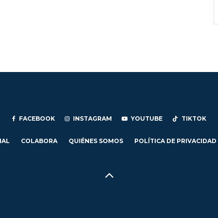
FACEBOOK
INSTAGRAM
YOUTUBE
TIKTOK
IAL
COLABORA
QUIÉNES SOMOS
POLÍTICA DE PRIVACIDAD
Hecho en Concepción, Región del Biobío, Chile - 2024