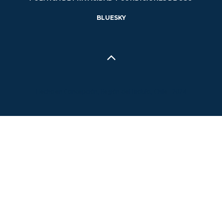
BLUESKY
Hecho en Concepción, Región del Biobío, Chile - 2024