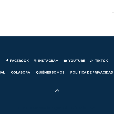
FACEBOOK
INSTAGRAM
YOUTUBE
TIKTOK
IAL
COLABORA
QUIÉNES SOMOS
POLÍTICA DE PRIVACIDAD
Hecho en Concepción, Región del Biobío, Chile - 2024