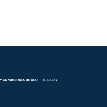
 Y CONDICIONES DE USO
BLUESKY