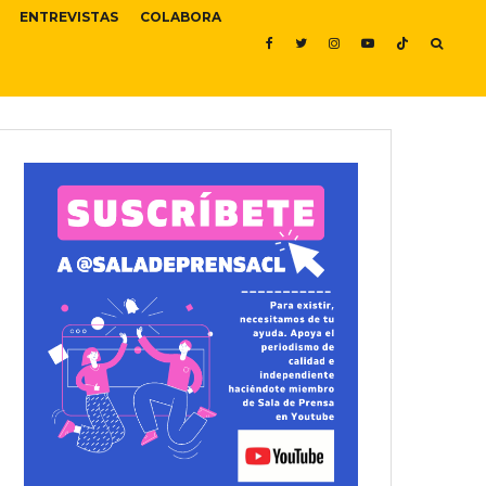
ENTREVISTAS
COLABORA