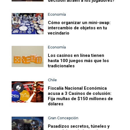
decisión atraen a los jugadores?
Economía
Cómo organizar un mini-swap:
intercambio de objetos en tu
vecindario
Economía
Los casinos en línea tienen
hasta 100 juegos más que los
tradicionales
Chile
Fiscalía Nacional Económica
acusa a 3 Casinos de colusión:
Fija multas de $150 millones de
dólares
Gran Concepción
Pasadizos secretos, túneles y