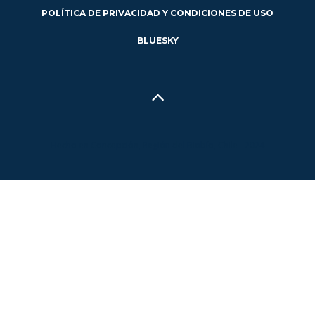
POLÍTICA DE PRIVACIDAD Y CONDICIONES DE USO
BLUESKY
Hecho en Concepción, Región del Biobío, Chile - 2024