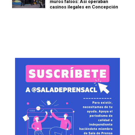
muros falsos: Así operaban
casinos ilegales en Concepción