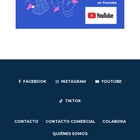
FACEBOOK
INSTAGRAM
YOUTUBE
TIKTOK
CONTACTO
CONTACTO COMERCIAL
COLABORA
QUIÉNES SOMOS