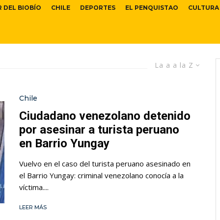
R DEL BIOBÍO
CHILE
DEPORTES
EL PENQUISTAO
CULTURA
La a a la Z
Chile
Ciudadano venezolano detenido
por asesinar a turista peruano
en Barrio Yungay
Vuelvo en el caso del turista peruano asesinado en
el Barrio Yungay: criminal venezolano conocía a la
víctima....
LEER MÁS