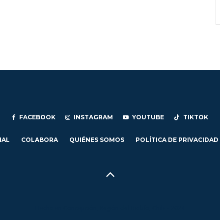
FACEBOOK
INSTAGRAM
YOUTUBE
TIKTOK
IAL
COLABORA
QUIÉNES SOMOS
POLÍTICA DE PRIVACIDAD
Hecho en Concepción, Región del Biobío, Chile - 2024