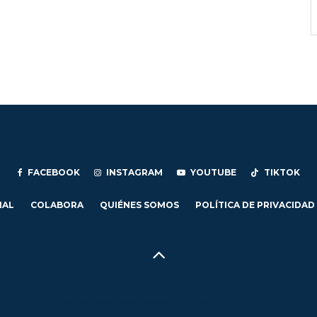
FACEBOOK
INSTAGRAM
YOUTUBE
TIKTOK
IAL
COLABORA
QUIÉNES SOMOS
POLÍTICA DE PRIVACIDAD
Hecho en Concepción, Región del Biobío, Chile - 2024