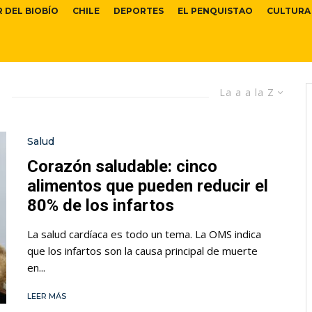
R DEL BIOBÍO
CHILE
DEPORTES
EL PENQUISTAO
CULTURA
La a a la Z
Salud
Corazón saludable: cinco
alimentos que pueden reducir el
80% de los infartos
La salud cardíaca es todo un tema. La OMS indica
que los infartos son la causa principal de muerte
en...
LEER MÁS