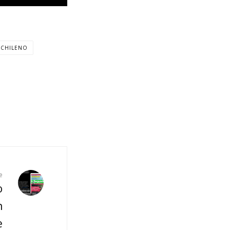
 CHILENO
e
o
n
e