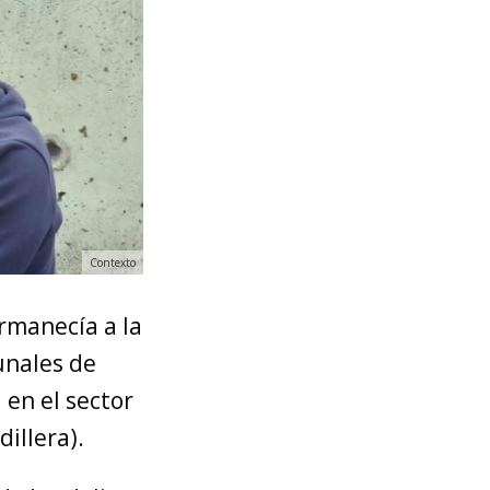
Contexto
rmanecía a la
unales de
 en el sector
illera).