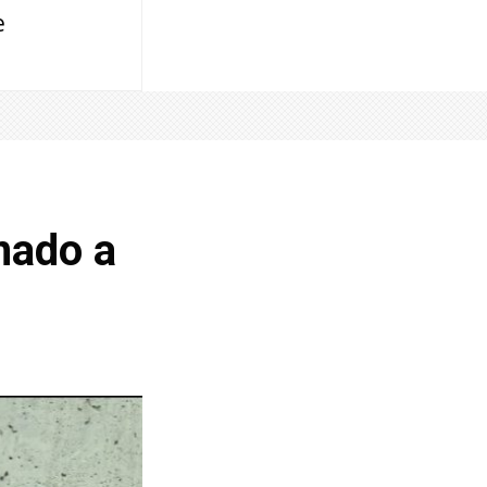
e
nado a