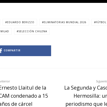
EDUARDO BERIZZO
ELIMINATORIAS MUNDIAL 2026
FÚTBOL
 MILAD
SELECCIÓN CHILENA
COMPARTIR
Anterior
Siguient
Ernesto Llaitul de la
La Segunda y Cas
CAM condenado a 15
Hermosilla: u
años de cárcel
periodismo que l