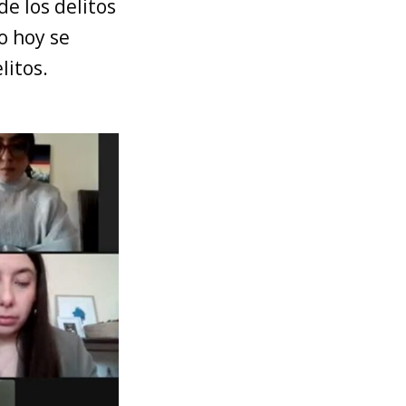
e los delitos
o hoy se
litos.