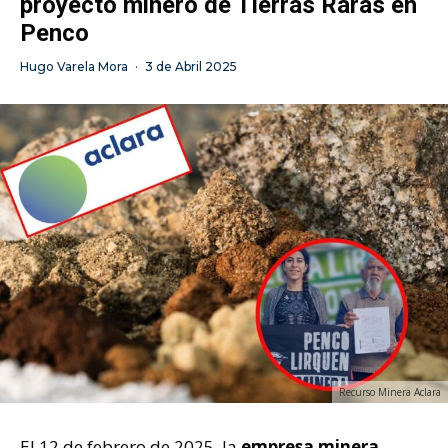
proyecto minero de Tierras Raras en
Penco
Hugo Varela Mora
·
3 de Abril 2025
Recurso Minera Aclara
El 12 de febrero de 2025, la
empresa minera