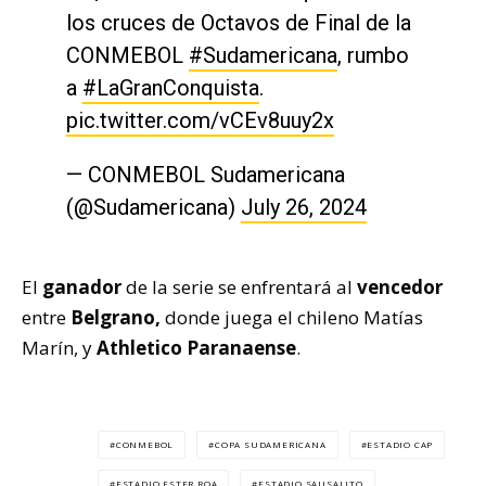
los cruces de Octavos de Final de la
CONMEBOL
#Sudamericana
, rumbo
a
#LaGranConquista
.
pic.twitter.com/vCEv8uuy2x
— CONMEBOL Sudamericana
(@Sudamericana)
July 26, 2024
El
ganador
de la serie se enfrentará al
vencedor
entre
Belgrano,
donde juega el chileno Matías
Marín, y
Athletico Paranaense
.
CONMEBOL
COPA SUDAMERICANA
ESTADIO CAP
ESTADIO ESTER ROA
ESTADIO SAUSALITO