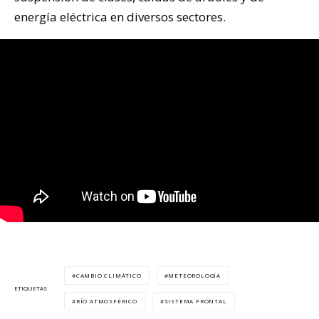
energía eléctrica en diversos sectores.
CAMBIO CLIMÁTICO
METEOROLOGÍA
ETIQUETAS
RÍO ATMOSFÉRICO
SISTEMA FRONTAL