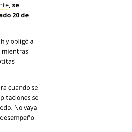
nte
, se
ado 20 de
h y obligó a
, mientras
otitas
ara cuando se
ipitaciones se
todo. No vaya
to desempeño