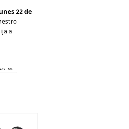
lunes 22 de
aestro
ija a
NAVIDAD