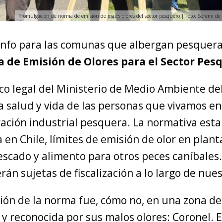
Promulgación de norma de emisión de malos olores del sector pesquero | Foto: Seremi de
nfo para las comunas que albergan pesqueras
 de Emisión de Olores para el Sector Pes
co legal del Ministerio de Medio Ambiente de
la salud y vida de las personas que vivamos e
ación industrial pesquera. La normativa esta
 en Chile, límites de emisión de olor en plant
escado y alimento para otros peces caníbales. 
erán sujetas de fiscalización a lo largo de nue
ón de la norma fue, cómo no, en una zona de 
y reconocida por sus malos olores:
Coronel
. 