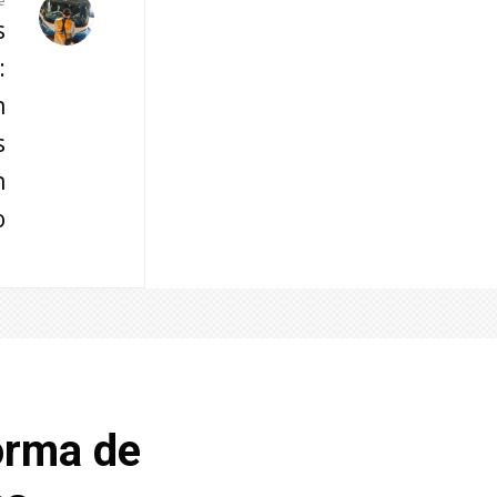
e
s
:
n
s
n
o
orma de