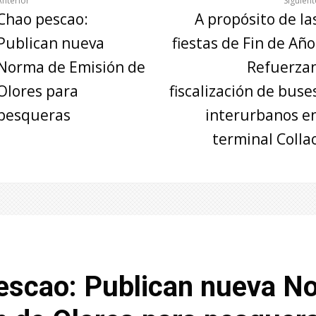
Anterior
Siguient
Chao pescao:
A propósito de la
Publican nueva
fiestas de Fin de Año
Norma de Emisión de
Refuerza
Olores para
fiscalización de buse
pesqueras
interurbanos e
terminal Colla
escao: Publican nueva N