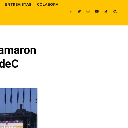
ENTREVISTAS
COLABORA
ramaron
UdeC