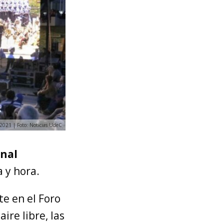
2021 | Foto: Noticias UdeC
onal
 y hora.
te en el Foro
ire libre, las