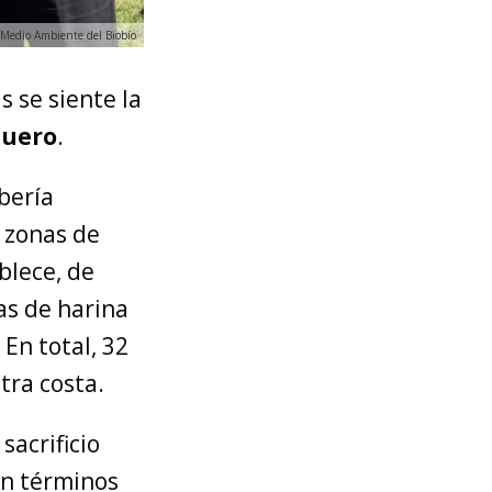
 Medio Ambiente del Biobío
 se siente la
quero
.
bería
n zonas de
blece, de
as de harina
En total, 32
stra costa.
sacrificio
En términos