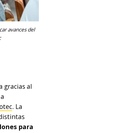
icar avances del
c
a gracias al
la
otec
. La
distintas
llones para