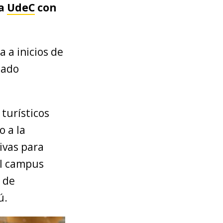
la
UdeC
con
 a inicios de
sado
turísticos
o a la
tivas para
el campus
 de
ú.