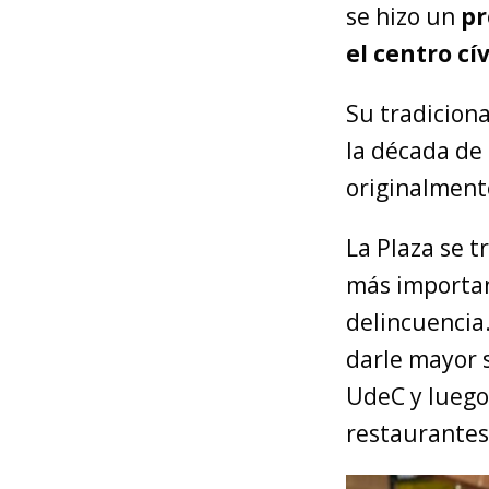
se hizo un
pr
el centro cí
Su tradicion
la década de 
originalment
La Plaza se t
más importan
delincuencia.
darle mayor 
UdeC y luego
restaurantes 