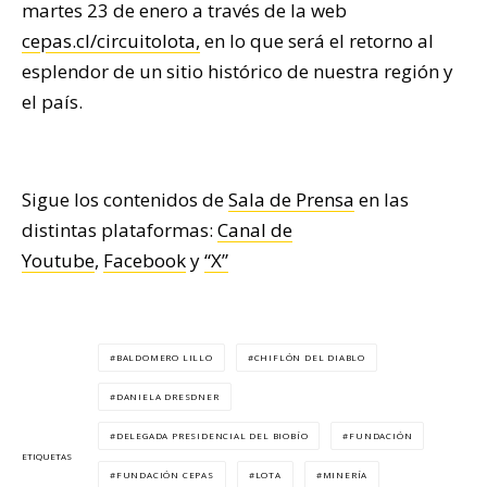
martes 23 de enero a través de la web
cepas.cl/circuitolota,
en lo que será el retorno al
esplendor de un sitio histórico de nuestra región y
el país.
Sigue los contenidos de
Sala de Prensa
en las
distintas plataformas:
Canal de
Youtube
,
Facebook
y
“X”
BALDOMERO LILLO
CHIFLÓN DEL DIABLO
DANIELA DRESDNER
DELEGADA PRESIDENCIAL DEL BIOBÍO
FUNDACIÓN
ETIQUETAS
FUNDACIÓN CEPAS
LOTA
MINERÍA