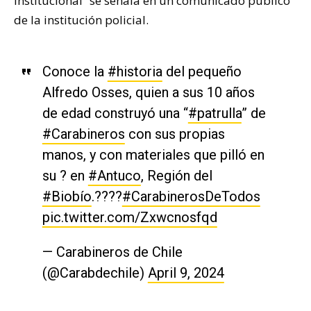
Institucional” se señala en un comunicado publico
de la institución policial.
Conoce la
#historia
del pequeño
Alfredo Osses, quien a sus 10 años
de edad construyó una “
#patrulla
” de
#Carabineros
con sus propias
manos, y con materiales que pilló en
su ? en
#Antuco
, Región del
#Biobío
.????
#CarabinerosDeTodos
pic.twitter.com/Zxwcnosfqd
— Carabineros de Chile
(@Carabdechile)
April 9, 2024