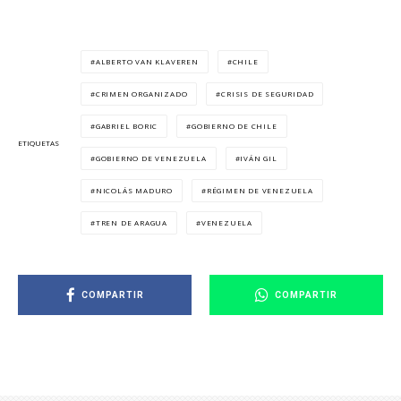
ALBERTO VAN KLAVEREN
CHILE
CRIMEN ORGANIZADO
CRISIS DE SEGURIDAD
GABRIEL BORIC
GOBIERNO DE CHILE
ETIQUETAS
GOBIERNO DE VENEZUELA
IVÁN GIL
NICOLÁS MADURO
RÉGIMEN DE VENEZUELA
TREN DE ARAGUA
VENEZUELA
COMPARTIR
COMPARTIR