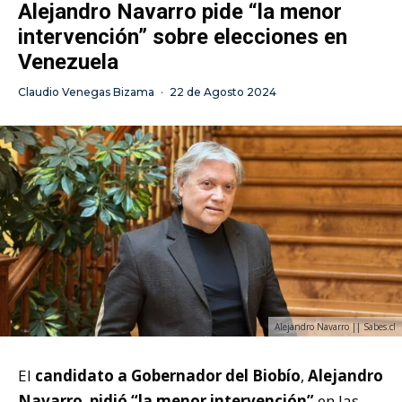
Alejandro Navarro pide “la menor
intervención” sobre elecciones en
Venezuela
Claudio Venegas Bizama
·
22 de Agosto 2024
Alejandro Navarro || Sabes.cl
El
candidato a Gobernador del Biobío
,
Alejandro
Navarro
,
pidió “la menor intervención”
en las