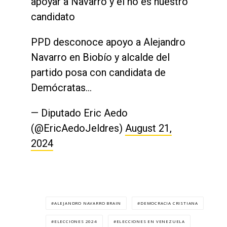
apoyar a Navarro y él no es nuestro
candidato
PPD desconoce apoyo a Alejandro
Navarro en Biobío y alcalde del
partido posa con candidata de
Demócratas…
— Diputado Eric Aedo
(@EricAedoJeldres)
August 21,
2024
ALEJANDRO NAVARRO BRAIN
DEMOCRACIA CRISTIANA
ELECCIONES 2024
ELECCIONES EN VENEZUELA