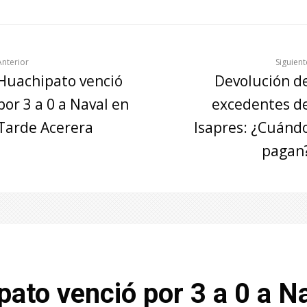
Anterior
Siguient
Huachipato venció
Devolución d
por 3 a 0 a Naval en
excedentes d
Tarde Acerera
Isapres: ¿Cuánd
pagan
ato venció por 3 a 0 a N