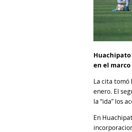
Huachipato 
en el marco 
La cita tomó 
enero. El se
la “ida” los a
En Huachipat
incorporacion