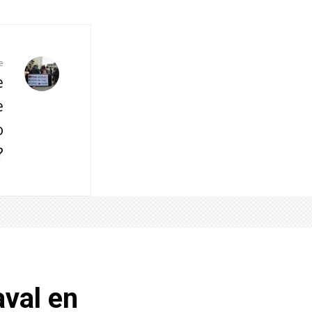
e
e
e
o
?
aval en