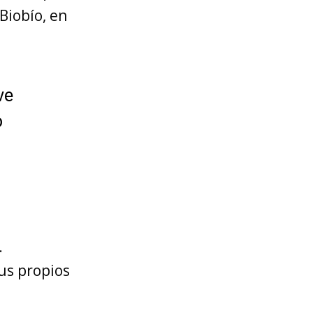
Biobío, en
ve
o
.
us propios