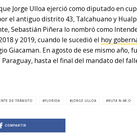
ue Jorge Ulloa ejerció como diputado en cup
or el antiguo distrito 43, Talcahuano y Hual
te, Sebastián Piñera lo nombró como Intend
2018 y 2019, cuando le sucedió el
hoy gobern
rgio Giacaman. En agosto de ese mismo año, 
l Paraguay, hasta el final del mandato del fall
ENTE DE TRÁNSITO
FLORIDA
JORGE ULLOA
RUTA N-48-O
COMPARTIR