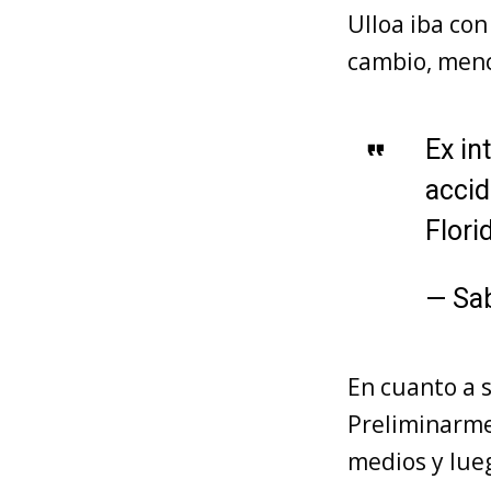
Ulloa iba co
cambio, menc
Ex in
accid
Flori
— Sa
En cuanto a s
Preliminarme
medios y lueg