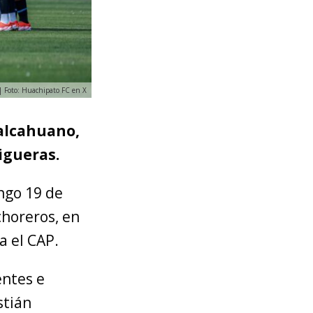
| Foto: Huachipato FC en X
Talcahuano,
igueras.
ingo 19 de
choreros, en
a el CAP.
entes e
stián