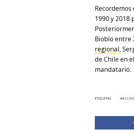
Recordemos q
1990 y 2018 p
Posteriormen
Biobío entre 
regional
, Se
de Chile en e
mandatario.
ETIQUETAS
ACCID