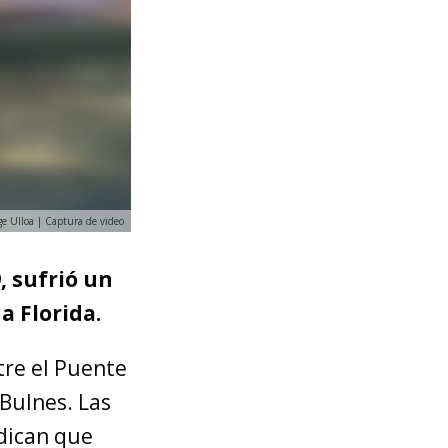
ge Ulloa | Captura de video
, sufrió un
a Florida.
tre el Puente
Bulnes. Las
dican que