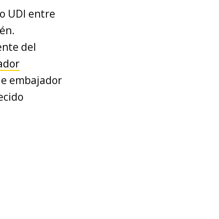
o UDI entre
pén.
ente del
ador
fue embajador
ecido