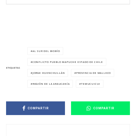
AL SUR DEL BIOBÍO
CONFLICTO PUEBLO MAPUCHE ESTADO DE CHILE
ETIQUETAS
JORGE HUENCHULLÁN
PROVINCIA DE MALLECO
REGIÓN DE LA ARAUCANÍA
TEMUCUICUI
COMPARTIR
COMPARTIR