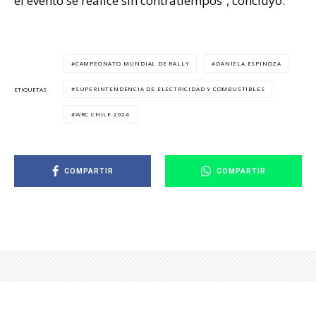
el evento se realice sin contratiempos”, concluyó.
CAMPEONATO MUNDIAL DE RALLY
DANIELA ESPINOZA
SUPERINTENDENCIA DE ELECTRICIDAD Y COMBUSTIBLES
ETIQUETAS
WRC CHILE 2024
COMPARTIR
COMPARTIR