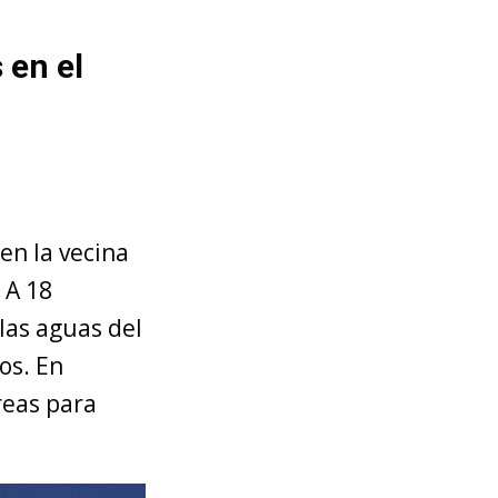
 en el
en la vecina
 A 18
 las aguas del
os. En
reas para