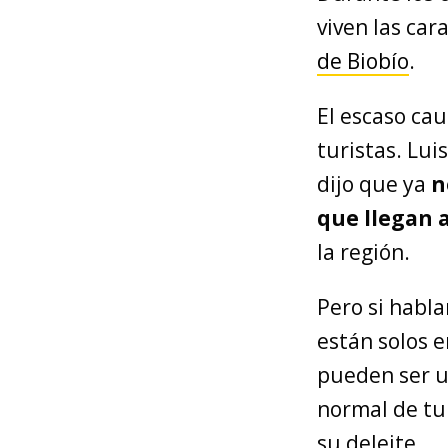
viven las car
de Biobío
.
El escaso ca
turistas. Lui
dijo que ya
n
que llegan a
la región.
Pero si habla
están solos e
pueden ser u
normal de tu
su deleite.