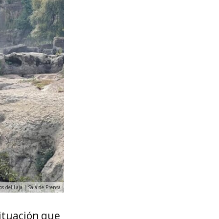
os del Laja | Sala de Prensa
ituación que