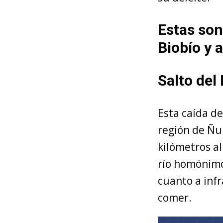
Estas son
Biobío y 
Salto del 
Esta caída d
región de Ñub
kilómetros al
río homónimo
cuanto a inf
comer.