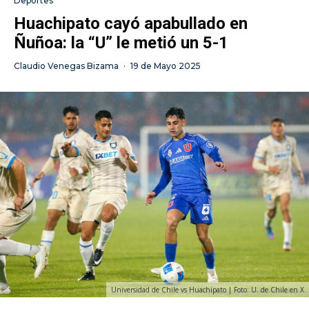
Deportes
Huachipato cayó apabullado en
Ñuñoa: la “U” le metió un 5-1
Claudio Venegas Bizama
·
19 de Mayo 2025
Universidad de Chile vs Huachipato | Foto: U. de Chile en X