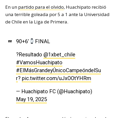
En un
partido para el olvido
, Huachipato recibió
una terrible goleada por 5 a 1 ante la Universidad
de Chile en la Liga de Primera.
90+6’
FINAL
?Resultado
@1xbet_chile
#VamosHuachipato
#ElMásGrandeyÚnicoCampeóndelSu
r
?
pic.twitter.com/uJxOOtYHRm
— Huachipato FC (@Huachipato)
May 19, 2025