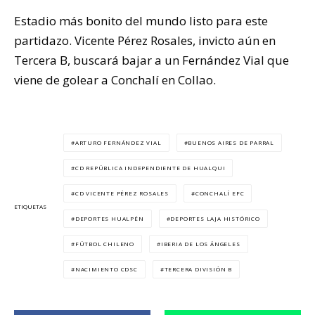
Estadio más bonito del mundo listo para este
partidazo. Vicente Pérez Rosales, invicto aún en
Tercera B, buscará bajar a un Fernández Vial que
viene de golear a Conchalí en Collao.
ARTURO FERNÁNDEZ VIAL
BUENOS AIRES DE PARRAL
CD REPÚBLICA INDEPENDIENTE DE HUALQUI
CD VICENTE PÉREZ ROSALES
CONCHALÍ EFC
ETIQUETAS
DEPORTES HUALPÉN
DEPORTES LAJA HISTÓRICO
FÚTBOL CHILENO
IBERIA DE LOS ÁNGELES
NACIMIENTO CDSC
TERCERA DIVISIÓN B