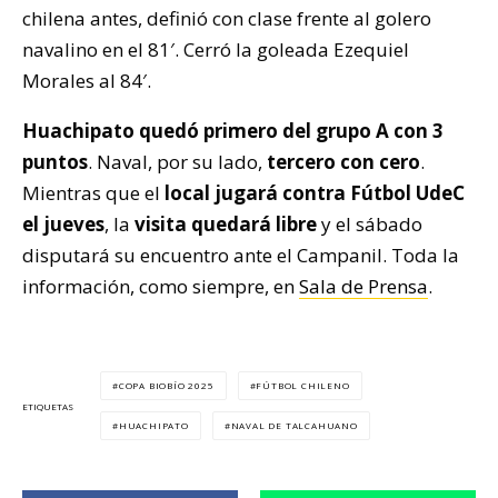
chilena antes, definió con clase frente al golero
navalino en el 81′. Cerró la goleada Ezequiel
Morales al 84′.
Huachipato quedó primero del grupo A con 3
puntos
. Naval, por su lado,
tercero con cero
.
Mientras que el
local jugará contra Fútbol UdeC
el jueves
, la
visita quedará libre
y el sábado
disputará su encuentro ante el Campanil. Toda la
información, como siempre, en
Sala de Prensa
.
COPA BIOBÍO 2025
FÚTBOL CHILENO
ETIQUETAS
HUACHIPATO
NAVAL DE TALCAHUANO