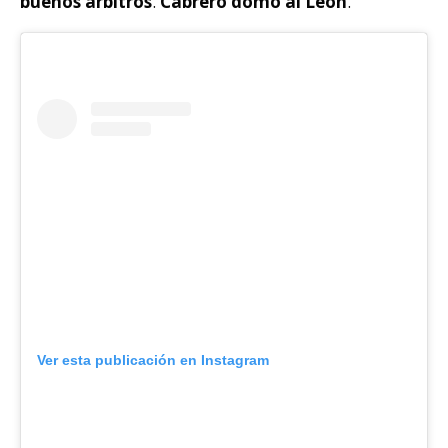
buenos árbitros
.
Cabrero domó al León
.
Ver esta publicación en Instagram